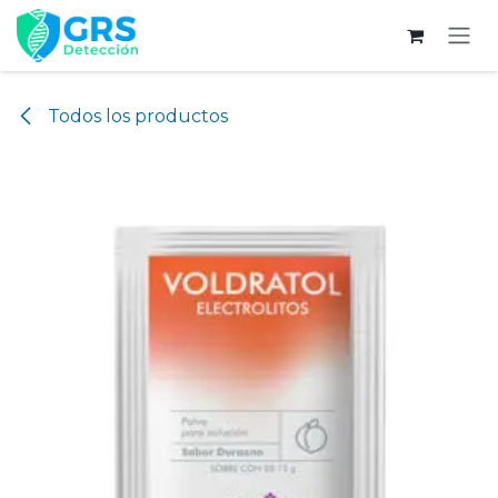
Ir al contenido
Todos los productos